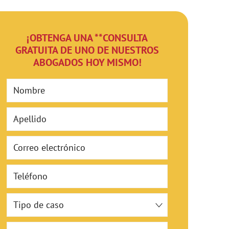
¡OBTENGA UNA **CONSULTA
GRATUITA DE UNO DE NUESTROS
ABOGADOS HOY MISMO!
First Name
Last Name
Email
Phone
Case Type
Tell Us About Your Case